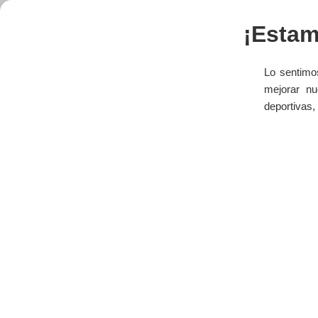
¡Estam
Mej
Lo sentimo
mejorar nu
deportivas,
Poke