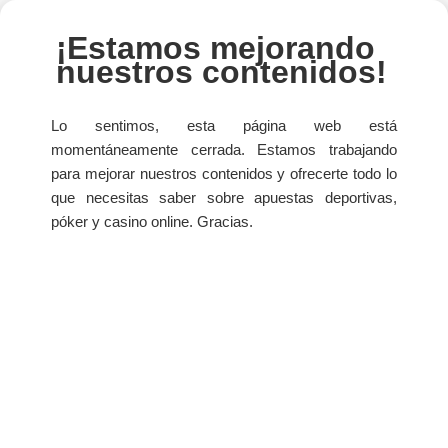
Toggle
¡Estamos mejorando
navigat
nuestros contenidos!
Poker Gratis, aprende jugar poker gratis online
Jugar Poker
Online
Lo sentimos, esta página web está
Home
2013
agosto
momentáneamente cerrada. Estamos trabajando
para mejorar nuestros contenidos y ofrecerte todo lo
que necesitas saber sobre apuestas deportivas,
póker y casino online. Gracias.
Archivo mensual: agosto
2013
Entra en la carrera locos por el
poker
La sala española de póker CIRSA sigue empeñada en hacerse
un hueco en el mundo online del póker. Le queda mucho por
hacer para luchar contra otras ya establecidas y con mucho