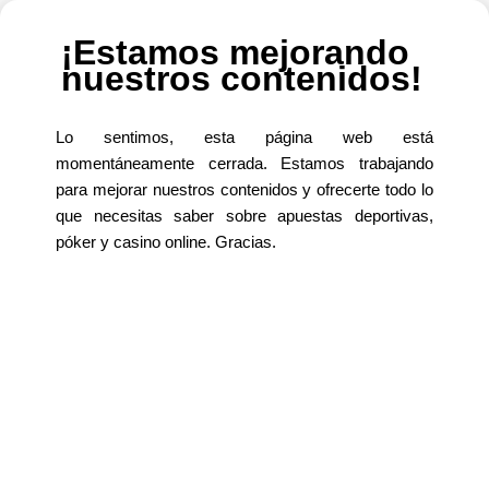
Toggle navigation
¡Estamos mejorando
Mejores bonos de póker
nuestros contenidos!
Salas Poker
Bono Poker
Poker Online
Lo sentimos, esta página web está
Poker Gratis, aprende jugar poker gratis online
Jugar
momentáneamente cerrada. Estamos trabajando
Poker Online
para mejorar nuestros contenidos y ofrecerte todo lo
que necesitas saber sobre apuestas deportivas,
Home
póker y casino online. Gracias.
Articles posted by Iulian
All posts by Iulian (14)